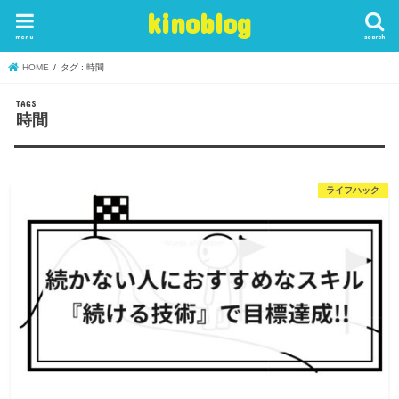
kinoblog
menu
search
HOME
タグ : 時間
時間
ライフハック