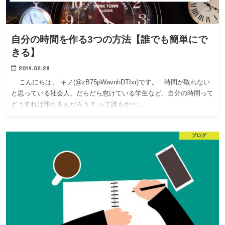
自分の時間を作る3つの方法【誰でも簡単にで
きる】
2019.02.28
こんにちは、 キノ(@zB75pWavnhDTIxr)です。 時間が取れない
と思っている社会人、だらだら怠けている学生など、自分の時間って
どうすれば作れるんだろう？ って誰もが一…
ブログ