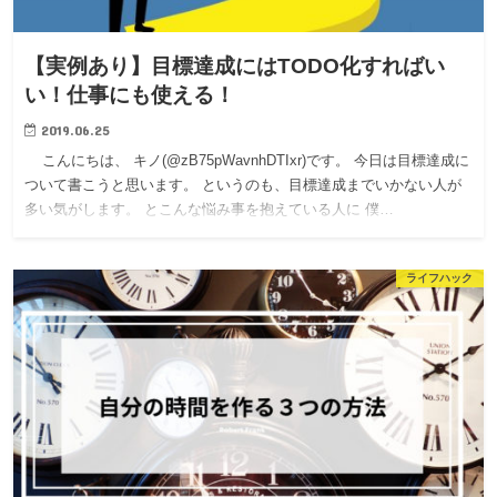
【実例あり】目標達成にはTODO化すればい
い！仕事にも使える！
2019.06.25
こんにちは、 キノ(@zB75pWavnhDTIxr)です。 今日は目標達成に
ついて書こうと思います。 というのも、目標達成までいかない人が
多い気がします。 とこんな悩み事を抱えている人に 僕…
ライフハック