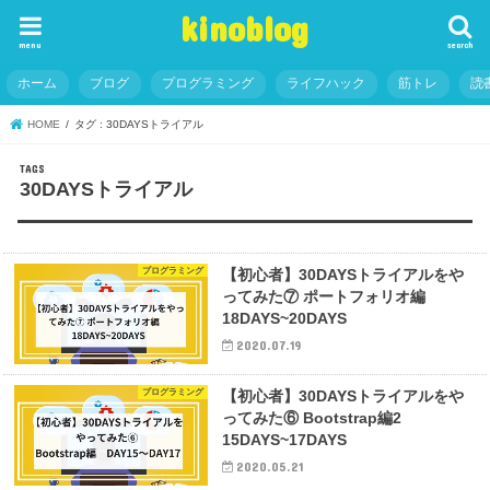
kinoblog
menu
search
ホーム
ブログ
プログラミング
ライフハック
筋トレ
読
HOME
タグ : 30DAYSトライアル
30DAYSトライアル
プログラミング
【初心者】30DAYSトライアルをや
ってみた⑦ ポートフォリオ編
18DAYS~20DAYS
2020.07.19
プログラミング
【初心者】30DAYSトライアルをや
ってみた⑥ Bootstrap編2
15DAYS~17DAYS
2020.05.21